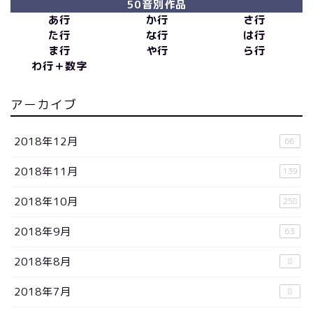
50音別作品
あ行
か行
さ行
た行
な行
は行
ま行
や行
ら行
わ行＋数字
アーカイブ
2018年12月
66
2018年11月
139
2018年10月
258
2018年9月
63
2018年8月
8
2018年7月
8