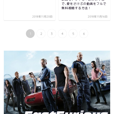
で､愛をさけぶの動画をフルで
無料視聴する方法！
2018年11月20日
2018年11月16日
1
2
3
4
5
6