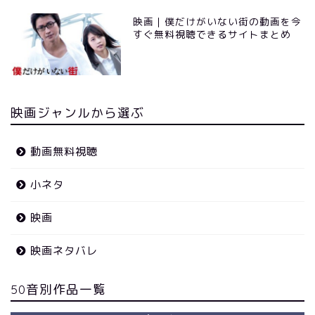
映画｜僕だけがいない街の動画を今
すぐ無料視聴できるサイトまとめ
映画ジャンルから選ぶ
動画無料視聴
小ネタ
映画
映画ネタバレ
50音別作品一覧