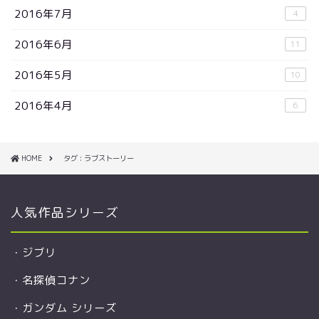
2016年7月
4
2016年6月
11
2016年5月
10
2016年4月
6
HOME
タグ : ラブストーリー
人気作品シリーズ
・
ジブリ
・
名探偵コナン
・
ガンダム シリーズ