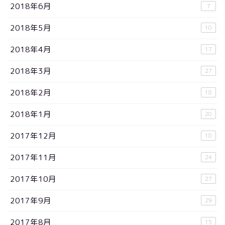
2018年6月
7
2018年5月
10
2018年4月
17
2018年3月
27
2018年2月
18
2018年1月
20
2017年12月
18
2017年11月
24
2017年10月
27
2017年9月
29
2017年8月
15