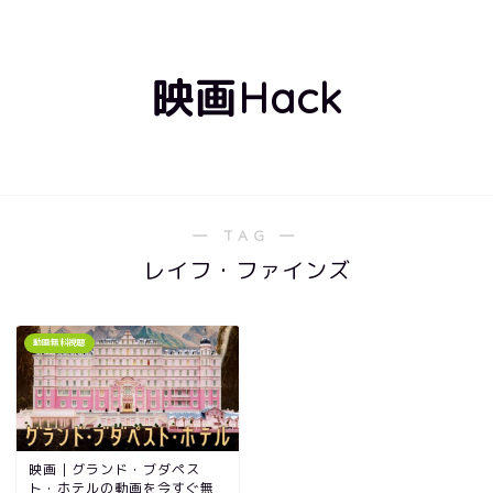
映画Hack
― TAG ―
レイフ・ファインズ
動画無料視聴
映画｜グランド・ブダペス
ト・ホテルの動画を今すぐ無