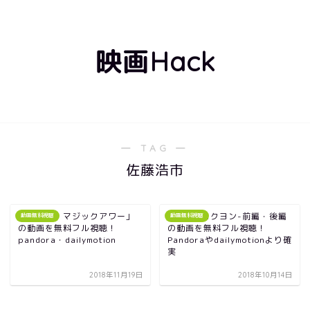
映画Hack
― TAG ―
佐藤浩市
映画「ザ・マジックアワー」
映画64-ロクヨン-前編・後編
動画無料視聴
動画無料視聴
の動画を無料フル視聴！
の動画を無料フル視聴！
pandora・dailymotion
Pandoraやdailymotionより確
実
2018年11月19日
2018年10月14日