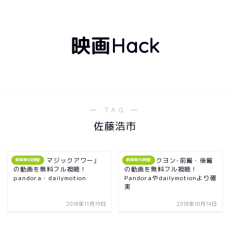
映画Hack
― TAG ―
佐藤浩市
映画「ザ・マジックアワー」
映画64-ロクヨン-前編・後編
動画無料視聴
動画無料視聴
の動画を無料フル視聴！
の動画を無料フル視聴！
pandora・dailymotion
Pandoraやdailymotionより確
実
2018年11月19日
2018年10月14日