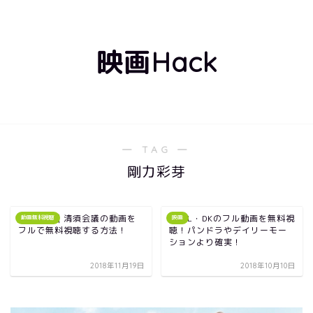
映画Hack
― TAG ―
剛力彩芽
三谷映画｜清須会議の動画を
映画L・DKのフル動画を無料視
動画無料視聴
映画
フルで無料視聴する方法！
聴！パンドラやデイリーモー
ションより確実！
2018年11月19日
2018年10月10日