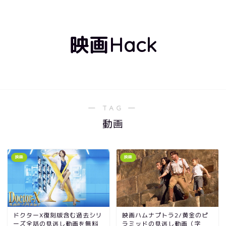
映画Hack
― TAG ―
動画
映画
映画
ドクターX復刻版含む過去シリ
映画ハムナプトラ2/黄金のピ
ーズ全話の見逃し動画を無料
ラミッドの見逃し動画（字