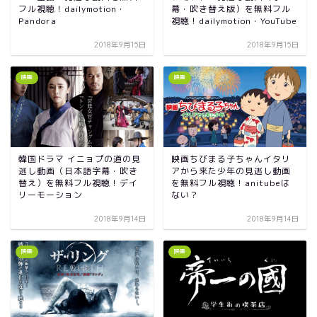
フル視聴！dailymotion・
幕・吹き替え版）を無料フル
Pandora
視聴！dailymotion・YouTube
2018年9月15日
2018年9月15日
映画
映画
韓国ドラマ イニョプの道の見
映画ちびまる子ちゃんイタリ
逃し動画（日本語字幕・吹き
アから来た少年の見逃し動画
替え）を無料フル視聴！デイ
を無料フル視聴！anitubeは
リーモーション
ない？
2018年9月14日
2018年9月14日
映画
映画