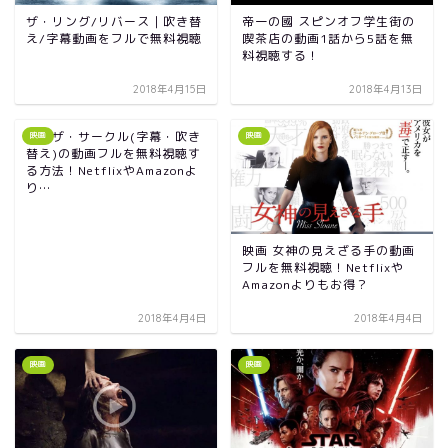
ザ・リング/リバース｜吹き替
帝一の國 スピンオフ学生街の
え/字幕動画をフルで無料視聴
喫茶店の動画1話から5話を無
料視聴する！
2018年4月15日
2018年4月13日
映画ザ・サークル(字幕・吹き
映画
映画
替え)の動画フルを無料視聴す
る方法！NetflixやAmazonよ
り…
映画 女神の見えざる手の動画
フルを無料視聴！Netflixや
Amazonよりもお得？
2018年4月4日
2018年4月4日
映画
映画