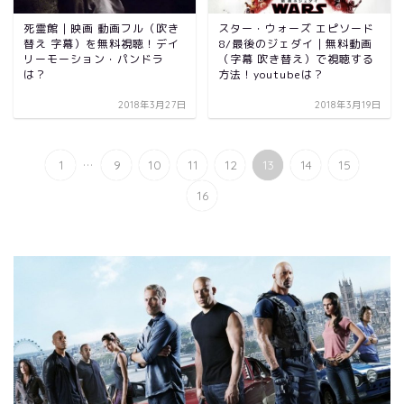
死霊館｜映画 動画フル（吹き
スター・ウォーズ エピソード
替え 字幕）を無料視聴！デイ
8/最後のジェダイ｜無料動画
リーモーション・パンドラ
（字幕 吹き替え）で視聴する
は？
方法！youtubeは？
2018年3月27日
2018年3月19日
...
1
9
10
11
12
13
14
15
16