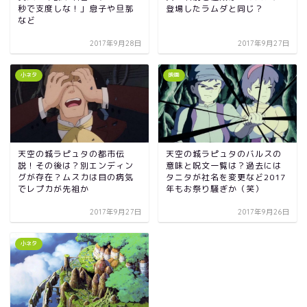
秒で支度しな！」息子や旦那
登場したラムダと同じ？
など
2017年9月28日
2017年9月27日
小ネタ
映画
天空の城ラピュタの都市伝
天空の城ラピュタのバルスの
説！その後は？別エンディン
意味と呪文一覧は？過去には
グが存在？ムスカは目の病気
タニタが社名を変更など2017
でレプカが先祖か
年もお祭り騒ぎか（笑）
2017年9月27日
2017年9月26日
小ネタ