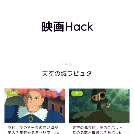
映画Hack
― TAG ―
天空の城ラピュタ
小ネタ
小ネタ
ラピュタのドーラの若い頃が
天空の城ラピュタのロボット
美人？年齢や名言セリフ「40
兵の名前と種類は？ルパンに