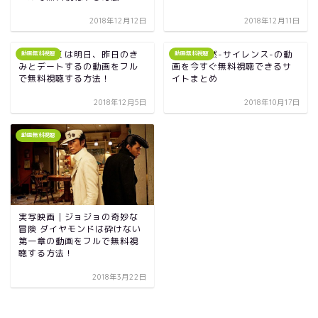
2018年12月12日
2018年12月11日
映画｜ぼくは明日、昨日のき
映画｜沈黙-サイレンス-の動
動画無料視聴
動画無料視聴
みとデートするの動画をフル
画を今すぐ無料視聴できるサ
で無料視聴する方法！
イトまとめ
2018年12月5日
2018年10月17日
動画無料視聴
実写映画｜ジョジョの奇妙な
冒険 ダイヤモンドは砕けない
第一章の動画をフルで無料視
聴する方法！
2018年3月22日