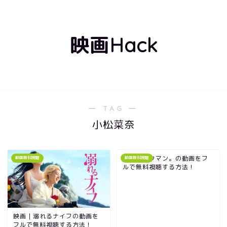
映画Hack
― TAG ―
小松菜奈
映画｜バクマン。の動画をフ
動画無料視聴
動画無料視聴
ルで無料視聴する方法！
映画｜溺れるナイフの動画を
フルで無料視聴する方法！