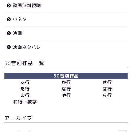
動画無料視聴
小ネタ
映画
映画ネタバレ
50音別作品一覧
50音別作品
あ行
か行
さ行
た行
な行
は行
ま行
や行
ら行
わ行＋数字
アーカイブ