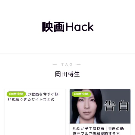
映画Hack
― TAG ―
岡田将生
映画｜悪人の動画を今すぐ無
動画無料視聴
動画無料視聴
料視聴できるサイトまとめ
松たか子主演映画｜告白の動
画をフルで無料視聴する方