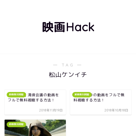
映画Hack
― TAG ―
松山ケンイチ
三谷映画｜清須会議の動画を
映画｜怒りの動画をフルで無
動画無料視聴
動画無料視聴
フルで無料視聴する方法！
料視聴する方法！
2018年11月19日
2018年10月18日
動画無料視聴