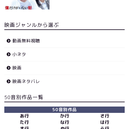
映画ジャンルから選ぶ
動画無料視聴
小ネタ
映画
映画ネタバレ
50音別作品一覧
50音別作品
あ行
か行
さ行
た行
な行
は行
ま行
や行
ら行