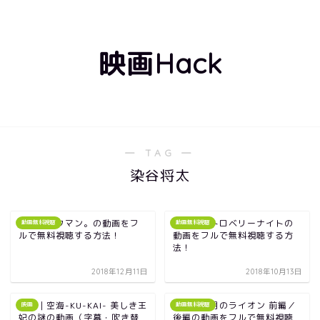
映画Hack
― TAG ―
染谷将太
映画｜バクマン。の動画をフ
映画｜ストロベリーナイトの
動画無料視聴
動画無料視聴
ルで無料視聴する方法！
動画をフルで無料視聴する方
法！
2018年12月11日
2018年10月13日
映画｜空海-KU-KAI- 美しき王
映画｜３月のライオン 前編／
映画
動画無料視聴
妃の謎の動画（字幕・吹き替
後編の動画をフルで無料視聴