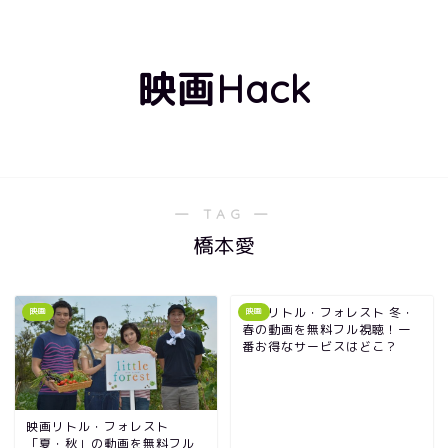
映画Hack
― TAG ―
橋本愛
映画リトル・フォレスト 冬・
映画
映画
春の動画を無料フル視聴！一
番お得なサービスはどこ？
映画リトル・フォレスト
「夏・秋」の動画を無料フル