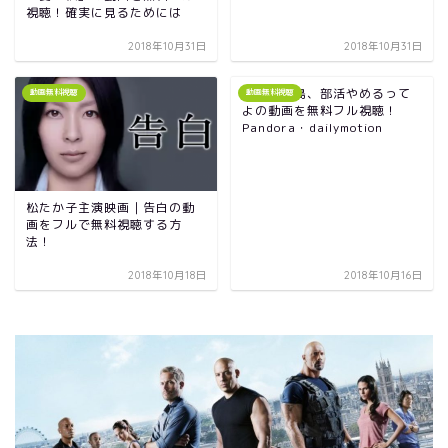
視聴！確実に見るためには
2018年10月31日
2018年10月31日
映画｜桐島、部活やめるって
動画無料視聴
動画無料視聴
よの動画を無料フル視聴！
Pandora・dailymotion
松たか子主演映画｜告白の動
画をフルで無料視聴する方
法！
2018年10月18日
2018年10月16日