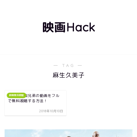
映画Hack
― TAG ―
麻生久美子
映画｜宇宙兄弟の動画をフル
動画無料視聴
で無料視聴する方法！
2018年10月10日