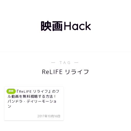
映画Hack
― TAG ―
ReLIFE リライフ
映画『ReLIFE リライフ』のフ
映画
ル動画を無料視聴する方法！
パンドラ・デイリーモーショ
ン
2017年10月16日