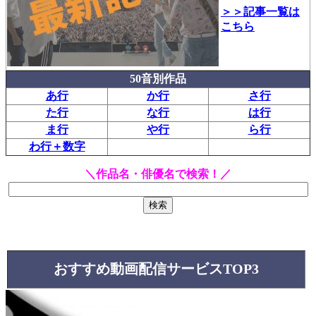
＞＞記事一覧は
こちら
50音別作品
あ行
か行
さ行
た行
な行
は行
ま行
や行
ら行
わ行＋数字
＼作品名・俳優名で検索！／
おすすめ動画配信サービスTOP3