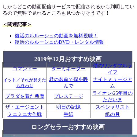
しかもどこの動画配信サービスで配信されるかも判明してい
るので無料で見れるところも見つかりそうです！
＜関連記事＞
復活のルルーシュの動画を無料視聴！
復活のルルーシュのDVD・レンタル情報
2019年12月おすすめ映画
僕のワンダフルラ
コマンドー
ターミネーター
イフ
君の名前で僕を呼
ナイトミュージア
イット／それが見えた
んで
ム
ら終わり
ライオン/25年目の
プラダを着た悪魔
プレステージ
ただいま
ザ・エージェント
明日の記憶
スペシャリスト
ミニミニ大作戦
手紙
紙の月
ロングセラーおすすめ映画