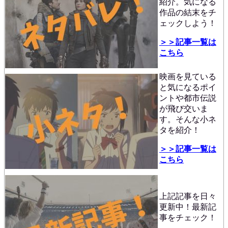
紹介。気になる
作品の結末をチ
ェックしよう！
＞＞記事一覧は
こちら
映画を見ている
と気になるポイ
ントや都市伝説
が飛び交いま
す。そんな小ネ
タを紹介！
＞＞記事一覧は
こちら
上記記事を日々
更新中！最新記
事をチェック！