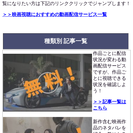
覧になりたい方は下記のリンククリックでジャンプします！
＞＞映画視聴におすすめの動画配信サービス一覧
種類別 記事一覧
作品ごとに配信
状況が変わる動
画配信サービス
ですが、作品ご
とに視聴できる
状況を確認しよ
う！
＞＞記事一覧は
こちら
新作含む映画作
品のネタバレを