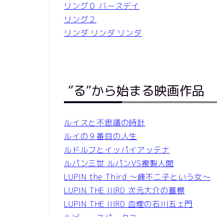
リング０ バースデイ
リング２
リンダ リンダ リンダ
”る”から始まる映画作品
ルイスと不思議の時計
ルイの９番目の人生
ルドルフとイッパイアッテナ
ルパン三世 ルパンVS複製人間
LUPIN the Third ～峰不二子という女～
LUPIN THE IIIRD 次元大介の墓標
LUPIN THE IIIRD 血煙の石川五ェ門