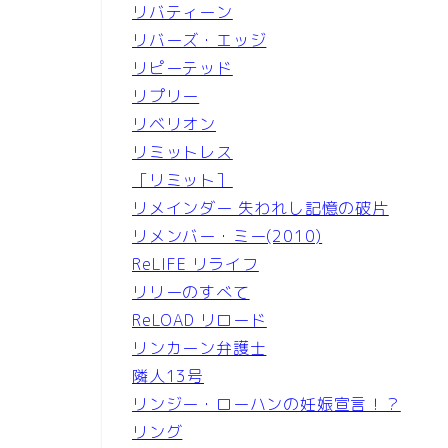
リバティーン
リバーズ・エッジ
リピーテッド
リプリー
リベリオン
リミットレス
［リミット］
リメインダー 失われし記憶の破片
リメンバー・ミー(2010)
ReLIFE リライフ
リリーのすべて
ReLOAD リロード
リンカーン弁護士
隣人13号
リンジー・ローハンの妊娠宣言！？
リング