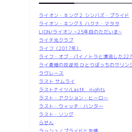
ライオン・キング２ シンバズ・プライド
ライオン・キング３ ハクナ・マタタ
LION/ライオン ~25年目のただいま~
ライチ光クラブ
ライフ（2017年）
ライフ・オブ・パイ／トラと漂流した22
ライ麦畑の反逆児 ひとりぼっちのサリン
ラヴレース
ラスト サムライ
ラストナイツ/LastK nights
ラスト・アクション・ヒーロー
ラスト・ウィッチ・ハンター
ラスト・ソング
らせん
ラッシュ／プライドと友情