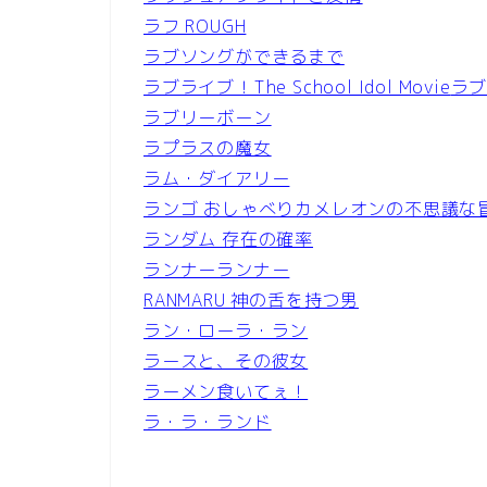
ラフ ROUGH
ラブソングができるまで
ラブライブ！The School Idol Movie
ラ
ラブリーボーン
ラプラスの魔女
ラム・ダイアリー
ランゴ おしゃべりカメレオンの不思議な
ランダム 存在の確率
ランナーランナー
RANMARU 神の舌を持つ男
ラン・ローラ・ラン
ラースと、その彼女
ラーメン食いてぇ！
ラ・ラ・ランド