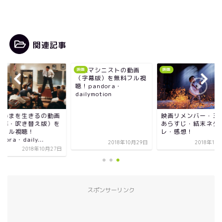
関連記事
映画マシニストの動画
映画
映画
（字幕版）を無料フル視
聴！pandora・
dailymotion
画いまを生きるの動画
映画リメンバー・ミ
字幕・吹き替え版）を
あらすじ・結末ネタ
料フル視聴！
レ・感想！
dora・daily...
2018年10月29日
2018年10
2018年10月27日
スポンサーリンク