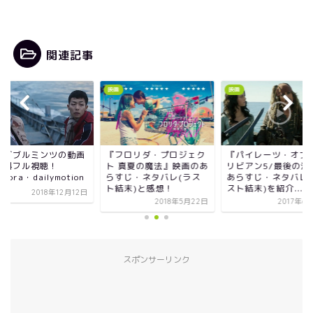
関連記事
映画
映画
画ダブルミンツの動画
『フロリダ・プロジェク
『パイレーツ・オブ
無料フル視聴！
ト 真夏の魔法』映画のあ
リビアン5/最後の海
ndora・dailymotion
らすじ・ネタバレ(ラス
あらすじ・ネタバレ(
ト結末)と感想！
スト結末)を紹介...
2018年12月12日
2018年5月22日
2017年6
スポンサーリンク