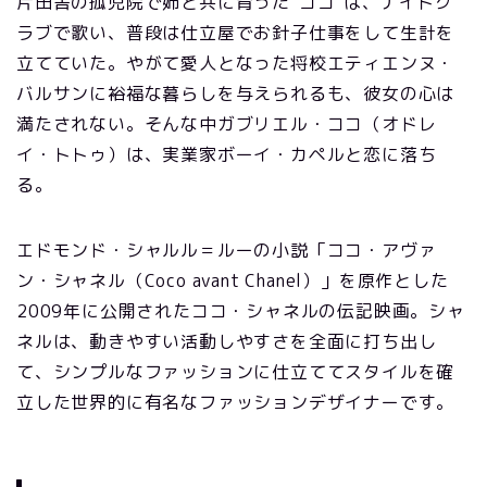
片田舎の孤児院で姉と共に育った“ココ”は、ナイトク
ラブで歌い、普段は仕立屋でお針子仕事をして生計を
立てていた。やがて愛人となった将校エティエンヌ・
バルサンに裕福な暮らしを与えられるも、彼女の心は
満たされない。そんな中ガブリエル・ココ（オドレ
イ・トトゥ）は、実業家ボーイ・カペルと恋に落ち
る。
エドモンド・シャルル＝ルーの小説「ココ・アヴァ
ン・シャネル（Coco avant Chanel）」を原作とした
2009年に公開されたココ・シャネルの伝記映画。シャ
ネルは、動きやすい活動しやすさを全面に打ち出し
て、シンプルなファッションに仕立ててスタイルを確
立した世界的に有名なファッションデザイナーです。