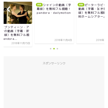
映画シャインの動画（字
映画ピーターラビットの
映画
映画
映画
幕版）を無料フル視聴！
動画（字幕・吹き替え
pandora・dailymotion
版）を無料フル視聴！無
料ホームシアターより...
・ア
映画セ
・吹
ゲイン
ル視
き替え
聴！pand
2018年11月4日
2018年10月5日
月15日
スポンサーリンク