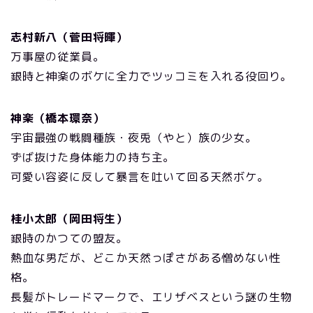
志村新八（菅田将暉）
万事屋の従業員。
銀時と神楽のボケに全力でツッコミを入れる役回り。
神楽（橋本環奈）
宇宙最強の戦闘種族・夜兎（やと）族の少女。
ずば抜けた身体能力の持ち主。
可愛い容姿に反して暴言を吐いて回る天然ボケ。
桂小太郎（岡田将生）
銀時のかつての盟友。
熱血な男だが、どこか天然っぽさがある憎めない性
格。
長髪がトレードマークで、エリザベスという謎の生物