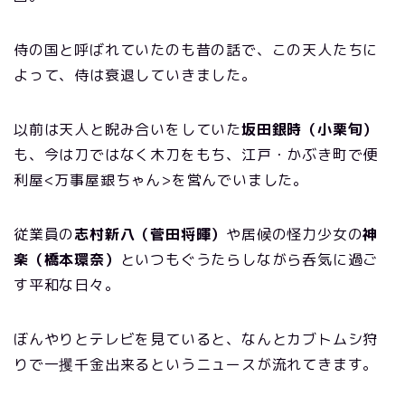
侍の国と呼ばれていたのも昔の話で、この天人たちに
よって、侍は衰退していきました。
以前は天人と睨み合いをしていた
坂田銀時（小栗旬）
も、今は刀ではなく木刀をもち、江戸・かぶき町で便
利屋<万事屋銀ちゃん>を営んでいました。
従業員の
志村新八（菅田将暉）
や居候の怪力少女の
神
楽（橋本環奈）
といつもぐうたらしながら呑気に過ご
す平和な日々。
ぼんやりとテレビを見ていると、なんとカブトムシ狩
りで一攫千金出来るというニュースが流れてきます。