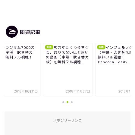
関連記事
画ものすごくうるさく
映画インフェルノの動画
映画トランザム700
映画
映画
、ありえないほど近い
（字幕・吹き替え版）を
動画（字幕・吹き替
動画（字幕・吹き替え
無料フル視聴！
版）を無料フル視聴
）を無料フル視聴...
Pandora・daily...
2018年11月27日
2018年10月18日
2018年10
スポンサーリンク