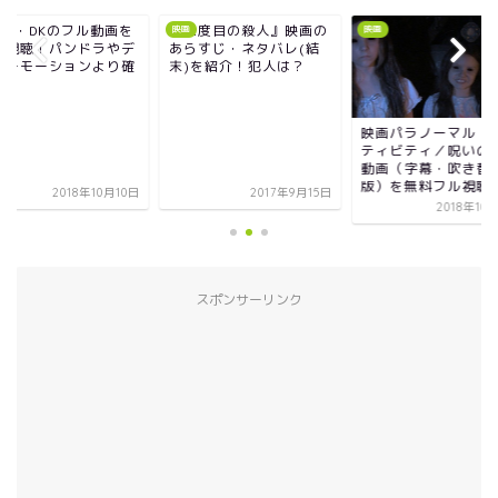
三度目の殺人』映画の
映画L・DKのフル動
映画
映画
らすじ・ネタバレ(結
無料視聴！パンドラ
)を紹介！犯人は？
イリーモーションよ
実！
映画パラノーマル・アク
ティビティ／呪いの印の
動画（字幕・吹き替え
版）を無料フル視聴！
2017年9月15日
2018年10
2018年10月17日
スポンサーリンク