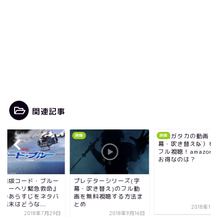
関連記事
映画ガタカの動画（字
画
映画
映画
幕・吹き替え版）を無料
フル視聴！amazonより
お得なのは？
レデターシリーズ(字
『劇場版コード・
・吹き替え)のフル動
ドクターヘリ緊急
を無料視聴する方法ま
映画のあらすじを
め
レ！結末はどうな..
2018年10月16日
2018年9月16日
2018年