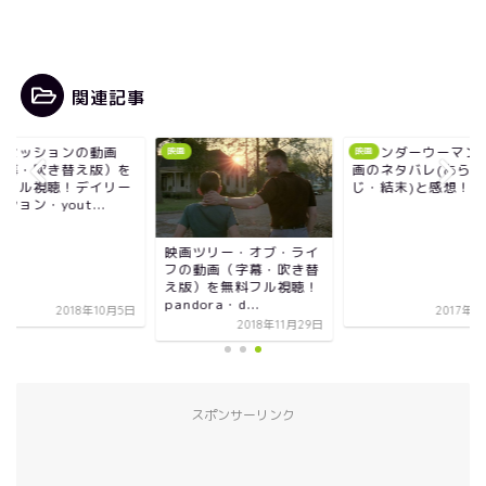
関連記事
画セッションの動画
『ワンダーウーマン
映画
映画
字幕・吹き替え版）を
画のネタバレ(あらす
料フル視聴！デイリー
じ・結末)と感想！
ション・yout...
映画ツリー・オブ・ライ
フの動画（字幕・吹き替
え版）を無料フル視聴！
pandora・d...
2018年10月5日
2017年9
2018年11月29日
スポンサーリンク