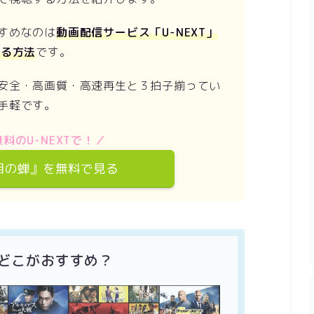
すめなのは
動画配信サービス「U-NEXT」
する方法
です。
安全・高画質・高速再生と３拍子揃ってい
手軽です。
料のU-NEXTで！／
目の蝉』を無料で見る
 どこがおすすめ？