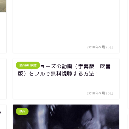
日
2018年9月25日
映画｜ジョーズの動画（字幕版・吹替
動画無料視聴
版）をフルで無料視聴する方法！
日
2018年9月25日
の
映画