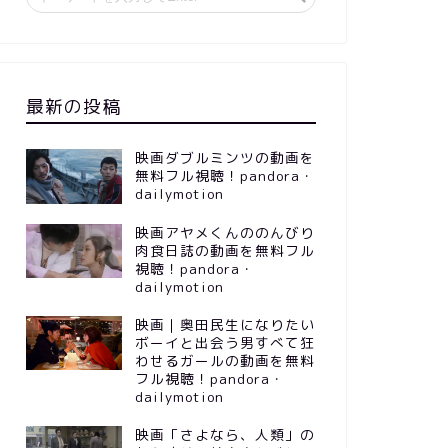
最新の投稿
映画ダブルミンツの動画を
無料フル視聴！pandora・
dailymotion
映画アヤメくんののんびり
肉食日誌の動画を無料フル
視聴！pandora・
dailymotion
映画｜奥田民生になりたい
ボーイと出会う男すべて狂
わせるガールの動画を無料
フル視聴！pandora・
dailymotion
映画「さよなら、人類」の