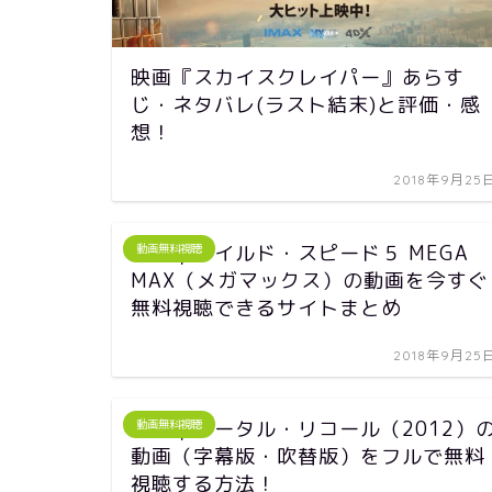
映画『スカイスクレイパー』あらす
じ・ネタバレ(ラスト結末)と評価・感
想！
2018年9月25
映画｜ワイルド・スピード５ MEGA
動画無料視聴
MAX（メガマックス）の動画を今すぐ
無料視聴できるサイトまとめ
2018年9月25
映画｜トータル・リコール（2012）
動画無料視聴
動画（字幕版・吹替版）をフルで無料
視聴する方法！