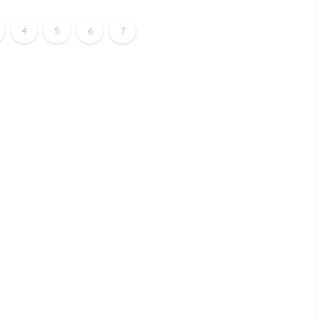
4
5
6
7