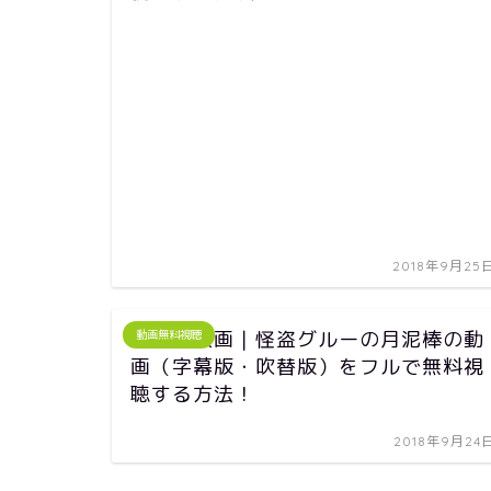
2018年9月25
アニメ映画｜怪盗グルーの月泥棒の動
動画無料視聴
画（字幕版・吹替版）をフルで無料視
聴する方法！
2018年9月24