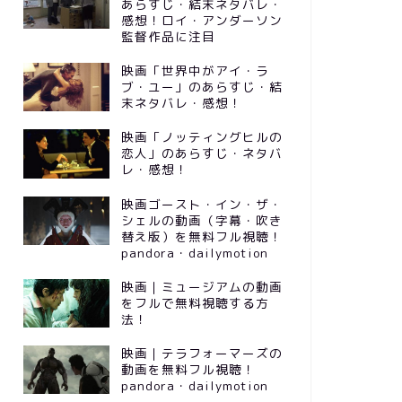
あらすじ・結末ネタバレ・
感想！ロイ・アンダーソン
監督作品に注目
映画「世界中がアイ・ラ
ブ・ユー」のあらすじ・結
末ネタバレ・感想！
映画「ノッティングヒルの
恋人」のあらすじ・ネタバ
レ・感想！
映画ゴースト・イン・ザ・
シェルの動画（字幕・吹き
替え版）を無料フル視聴！
pandora・dailymotion
映画｜ミュージアムの動画
をフルで無料視聴する方
法！
映画｜テラフォーマーズの
動画を無料フル視聴！
pandora・dailymotion