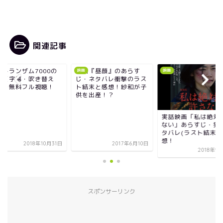
関連記事
画トランザム7000の
映画『昼顔』のあらす
映画
映画
画（字幕・吹き替え
じ・ネタバレ衝撃のラス
）を無料フル視聴！
ト結末と感想！紗和が子
供を出産！？
実話映画「私は絶対
ない」あらすじ・犯
タバレ(ラスト結末)
想！
2018年10月31日
2017年6月10日
2018年9
スポンサーリンク