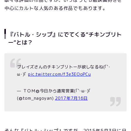
散々な評価の作品ですが、いっぽうでＢ級映画好きを
中心にカルトな人気のある作品でもあります。
『バトル・シップ』にでてくる”チキンブリト
ー”とは？
ブレイズさんのチキンブリトーが欲しなるね(｢`･
ω･)｢
pic.twitter.com/f3e3EOoPCu
— ＴＯＭ@今日から通常営業(｢`･ω･)｢
(@tom_nagoyan)
2017年7月16日
そんな『バトル・シップ』ですが、2015年5月3日に日