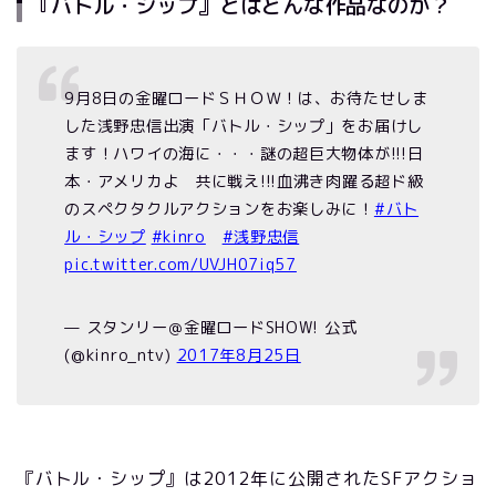
『バトル・シップ』とはどんな作品なのか？
9月8日の金曜ロードＳＨＯＷ！は、お待たせしま
した浅野忠信出演「バトル・シップ」をお届けし
ます！ハワイの海に・・・謎の超巨大物体が!!!日
本・アメリカよ 共に戦え!!!血沸き肉躍る超ド級
のスペクタクルアクションをお楽しみに！
#バト
ル・シップ
#kinro
#浅野忠信
pic.twitter.com/UVJH07iq57
— スタンリー＠金曜ロードSHOW! 公式
(@kinro_ntv)
2017年8月25日
『バトル・シップ』は2012年に公開されたSFアクショ