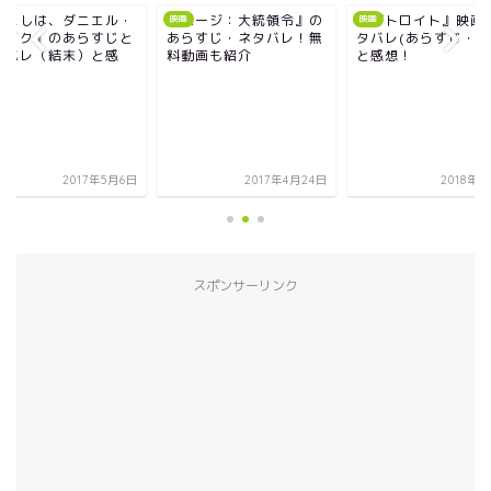
『パージ：大統領令』の
『デトロイト』映画のネ
『わたしは、ダ
映画
映画
映画
あらすじ・ネタバレ！無
タバレ(あらすじ・結末)
ブレイク』のあ
料動画も紹介
と感想！
ネタバレ（結末
想！
2017年4月24日
2018年2月4日
20
スポンサーリンク