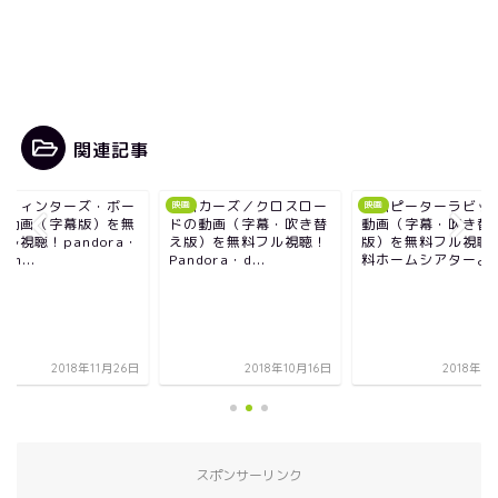
関連記事
ズ・ボー
映画カーズ／クロスロー
映画ピーターラビットの
映画
映画
映画
映画
版）を無
ドの動画（字幕・吹き替
動画（字幕・吹き替え
ンの
dora・
え版）を無料フル視聴！
版）を無料フル視聴！無
料フル
Pandora・d...
料ホームシアターより...
daily
年11月26日
2018年10月16日
2018年10月5日
スポンサーリンク