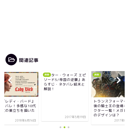
関連記事
『スター・ウォーズ エピ
映画
映画
映画
ソード5/帝国の逆襲』あ
らすじ・ネタバレ結末と
解説！
トランスフォーマー5/最
映画『レディ
後の騎士王の登場キャラ
のネタバレ！
クター一覧！メガトロン
の少女の巣立
のデザインは？
作品
2017年5月19日
2017年8月12日