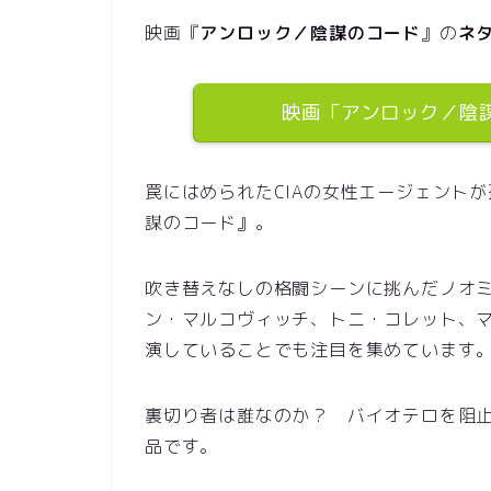
映画『
アンロック／陰謀のコード
』の
ネ
映画「アンロック／陰
罠にはめられたCIAの女性エージェント
謀のコード』。
吹き替えなしの格闘シーンに挑んだノオ
ン・マルコヴィッチ、トニ・コレット、
演していることでも注目を集めています
裏切り者は誰なのか？ バイオテロを阻止
品です。