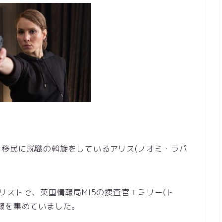
移民に就職の斡旋をしているアリス(ノオミ・ラパ
リストで、英国情報局MI5の捜査官エミリー(ト
報を集めていました。