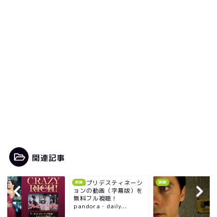
関連記事
映画プリデスティネーシ
映画
映画
ョンの動画（字幕版）を
無料フル視聴！
pandora・daily...