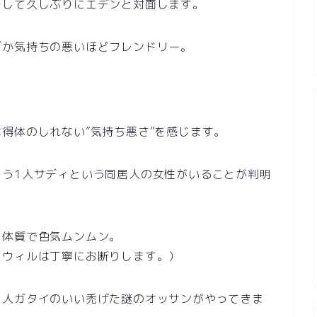
そして久しぶりにエデンと対面します。
ぜか気持ちの悪いほどフレンドリー。
得体のしれない”気持ち悪さ”を感じます。
もう1人サディという同居人の女性がいることが判明
ラ体質で色気ムンムン。
、ウィルは丁寧にお断りします。）
１人ガタイのいい禿げた謎のオッサンがやってきま