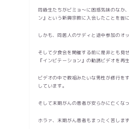
同級生たちがビミョ～に困惑気味のなか
ン』という新興宗教に入会したことを皆
しかも、同居人のサディと途中参加のオ
そして夕食会を開催する前に是非とも見
『インビテーション』の勧誘ビデオを再
ビデオの中で教祖みたいな男性が修行を
しています。
そして末期がんの患者が安らかに亡くな
ホラァ、末期がん患者もまったく苦しま