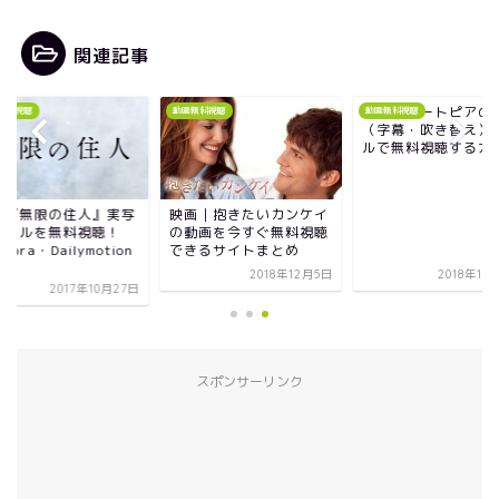
関連記事
映画｜ズートピアの
無料視聴
動画無料視聴
動画無料視聴
（字幕・吹き替え）
ルで無料視聴する方
画『無限の住人』実写
映画｜抱きたいカンケイ
画フルを無料視聴！
の動画を今すぐ無料視聴
ndora・Dailymotion
できるサイトまとめ
？
2018年12月5日
2018年10
2017年10月27日
スポンサーリンク