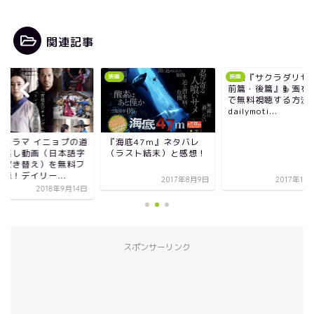
関連記事
映画『サクラダリセット
映画
映画
映画
前篇・後篇』動画をフル
で無料視聴する方法！
dailymoti...
プの道
『海底47ｍ』ネタバレ
韓国ドラ
語字
（ラスト結末）と感想！
の見逃
料フ
幕・吹
ル視聴！
2017年8月9日
2017年10月13日
月14日
スポンサーリンク