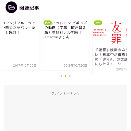
関連記事
映画バットマン ビギンズ
『僕のワンダ
映画
映画
映画
の動画（字幕・吹き替え
フ』映画のネ
版）を無料フル視聴！
らすじと感想
amazonよりお...
『友罪』映画のネタバ
レ！日本中が震撼したあ
の「少年A」の実話を元
にしたストーリー
2018年10月20日
201
2018年6月10日
スポンサーリンク