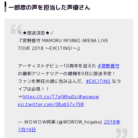
一郎彦の声を担当した声優さん
＼★放送決定★／
『宮野真守 MAMORU MIYANO ARENA LIVE
TOUR 2018 ～EXCITING!～』
アーティストデビュー10周年を迎えた
#宮野真守
の最新アリーナツアーの模様を9月に放送予定！
ファンを熱狂の渦に包み込んだ、
#EXCITING
なラ
イブは必見！！
⇒
https://t.co/T7qIWhu0zi
#wowow
pic.twitter.com/0BabS7v798
— ＷＯＷＯＷ邦楽 (@WOWOW_hogaku)
2018年
7月14日