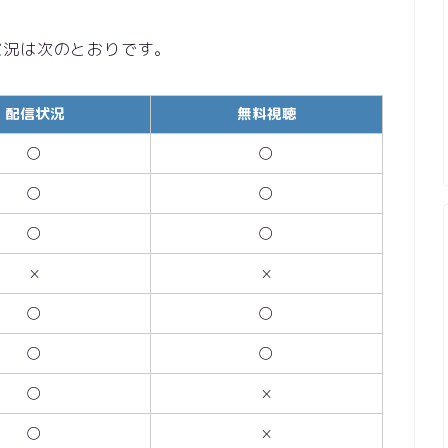
状況は次のとおりです。
配信状況
無料視聴
○
○
○
○
○
○
×
×
○
○
○
○
○
×
○
×