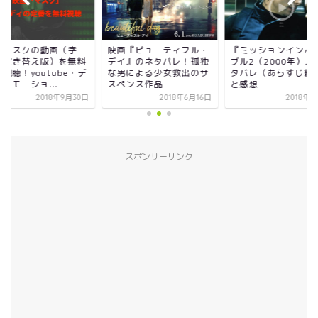
画マスクの動画（字
映画『ビューティフル・
『ミッションインポ
・吹き替え版）を無料
デイ』のネタバレ！孤独
ブル2（2000年）』
視聴！youtube・デ
な男による少女救出のサ
タバレ（あらすじ結
ーモーショ...
スペンス作品
と感想
2018年9月30日
2018年6月16日
2018年
スポンサーリンク