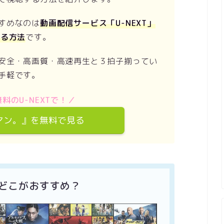
すめなのは
動画配信サービス「U-NEXT」
する方法
です。
安全・高画質・高速再生と３拍子揃ってい
手軽です。
料のU-NEXTで！／
マン。』を無料で見る
 どこがおすすめ？