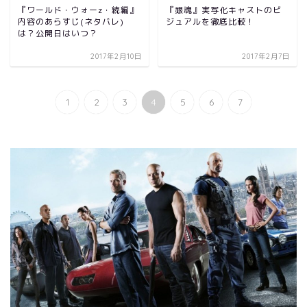
『ワールド・ウォーz・続編』
『銀魂』実写化キャストのビ
内容のあらすじ(ネタバレ)
ジュアルを徹底比較！
は？公開日はいつ？
2017年2月10日
2017年2月7日
1
2
3
4
5
6
7