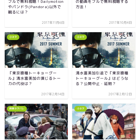
フルで無料視聴！Dailymotion
の動画をフルで無料視聴する
やパンドラ(Pandora)以外で
方法！
観るには？
2017年11月6日
2017年10月4日
小ネタ
小ネタ
『東京喰種トーキョーグー
清水富美加引退で『東京喰種
ル』清水富美加の演じるトー
トーキョーグール』はどうな
カの代役は？
る？公開中止・延期？
2017年2月14日
2017年2月12日
映画ネタバレ
小ネタ