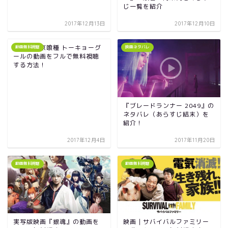
じ一覧を紹介
2017年12月13日
2017年12月10日
映画｜東京喰種 トーキョーグ
動画無料視聴
映画ネタバレ
ールの動画をフルで無料視聴
する方法！
『ブレードランナー 2049』の
ネタバレ（あらすじ結末）を
紹介！
2017年12月4日
2017年11月20日
動画無料視聴
動画無料視聴
実写版映画『銀魂』の動画を
映画｜サバイバルファミリー