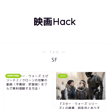
映画Hack
― TAG ―
SF
映画｜スター・ウォーズ エピ
動画無料視聴
小ネタ
ソード２／クローンの攻撃の
動画（字幕版・吹替版）をフ
ルで無料視聴する方法！
『スター・ウォーズ シリー
ズ』の順番・時系列とあらす